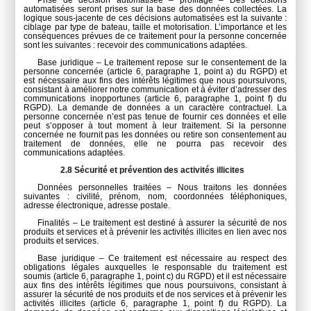
Prise de décision automatisée – profilage – Des décisions
automatisées seront prises sur la base des données collectées. La
logique sous-jacente de ces décisions automatisées est la suivante :
ciblage par type de bateau, taille et motorisation. L’importance et les
conséquences prévues de ce traitement pour la personne concernée
sont les suivantes : recevoir des communications adaptées.
Base juridique – Le traitement repose sur le consentement de la
personne concernée (article 6, paragraphe 1, point a) du RGPD) et
est nécessaire aux fins des intérêts légitimes que nous poursuivons,
consistant à améliorer notre communication et à éviter d’adresser des
communications inopportunes (article 6, paragraphe 1, point f) du
RGPD). La demande de données a un caractère contractuel. La
personne concernée n’est pas tenue de fournir ces données et elle
peut s’opposer à tout moment à leur traitement. Si la personne
concernée ne fournit pas les données ou retire son consentement au
traitement de données, elle ne pourra pas recevoir des
communications adaptées.
2.8 Sécurité et prévention des activités illicites
Données personnelles traitées – Nous traitons les données
suivantes : civilité, prénom, nom, coordonnées téléphoniques,
adresse électronique, adresse postale.
Finalités – Le traitement est destiné à assurer la sécurité de nos
produits et services et à prévenir les activités illicites en lien avec nos
produits et services.
Base juridique – Ce traitement est nécessaire au respect des
obligations légales auxquelles le responsable du traitement est
soumis (article 6, paragraphe 1, point c) du RGPD) et il est nécessaire
aux fins des intérêts légitimes que nous poursuivons, consistant à
assurer la sécurité de nos produits et de nos services et à prévenir les
activités illicites (article 6, paragraphe 1, point f) du RGPD). La