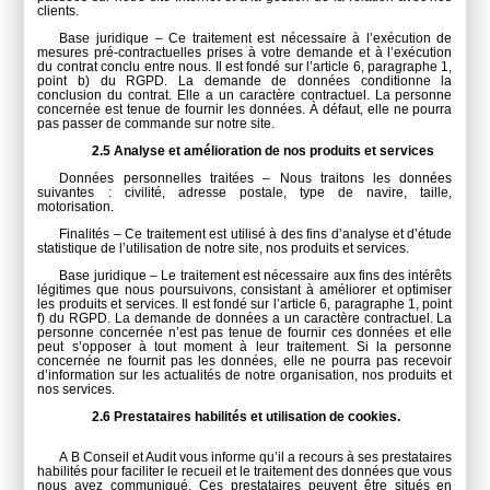
clients.
Base juridique – Ce traitement est nécessaire à l’exécution de
mesures pré-contractuelles prises à votre demande et à l’exécution
du contrat conclu entre nous. Il est fondé sur l’article 6, paragraphe 1,
point b) du RGPD. La demande de données conditionne la
conclusion du contrat. Elle a un caractère contractuel. La personne
concernée est tenue de fournir les données. À défaut, elle ne pourra
pas passer de commande sur notre site.
2.5 Analyse et amélioration de nos produits et services
Données personnelles traitées – Nous traitons les données
suivantes : civilité, adresse postale, type de navire, taille,
motorisation.
Finalités – Ce traitement est utilisé à des fins d’analyse et d’étude
statistique de l’utilisation de notre site, nos produits et services.
Base juridique – Le traitement est nécessaire aux fins des intérêts
légitimes que nous poursuivons, consistant à améliorer et optimiser
les produits et services. Il est fondé sur l’article 6, paragraphe 1, point
f) du RGPD. La demande de données a un caractère contractuel. La
personne concernée n’est pas tenue de fournir ces données et elle
peut s’opposer à tout moment à leur traitement. Si la personne
concernée ne fournit pas les données, elle ne pourra pas recevoir
d’information sur les actualités de notre organisation, nos produits et
nos services.
2.6 Prestataires habilités et utilisation de cookies.
A B Conseil et Audit vous informe qu’il a recours à ses prestataires
habilités pour faciliter le recueil et le traitement des données que vous
nous avez communiqué. Ces prestataires peuvent être situés en