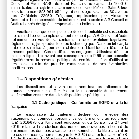
Conseil et Audit, SASU de droit Français au capital de 1000 €,
immatriculée au registre du commerce et des sociétés de Saint Brieuc
sous le numéro 853 964 054, ayant son siège social au 30 avenue
des Châtelets 22950 Trégueux, représentée par Alexandre
Benedetto. Le responsable du traitement est la société A B Conseil et
Audit (ci-après désigné le responsable du traitement).
Veuillez noter que cette politique de confidentialité est susceptible
d’être modifiée ou complétée à tout moment par A B Conseil et Audit,
notamment en vue de se conformer à toute évolution législative,
réglementaire, jurisprudentielle ou technologique. Dans un tel cas, la
date de sa mise à jour sera clairement identifiée en tête de la
présente politique. Ces modifications engagent l’Utilisateur dès leur
mise en ligne. Il convient par conséquent que l’Utilisateur consulte
régulièrement la présente politique de confidentialité et d’utilisation
des cookies afin de prendre connaissance de ses éventuelles
modifications.
1 – Dispositions générales
Les dispositions qui suivent concernent tous les traitements de
données personnelles effectués par le responsable du traitement,
sauf mention contraire dans les dispositions spécifiques.
1.1 Cadre juridique – Conformité au RGPD et à la loi
française
Le responsable du traitement déclare qu’il effectue des
traitements de données personnelles conformément au règlement
(UE) 2016/679 du Parlement européen et du Conseil du 27 avril
2016, relatif à la protection des personnes physiques à l’égard du
traitement des données à caractère personnel et à la libre circulation
de ces données (ci-après désigné le RGPD) et à loi française n° 78-
17 du 6 janvier 1978 relative à l’informatique, aux fichiers et aux