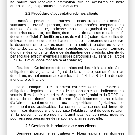
ne pourra pas recevoir d’information sur les actualités de notre
organisation, nos produits et nos services.
2.2 Procédure d’acceptation de nos clients
Données personnelles traitées – Nous traitons les données
suivantes : civilité, prénom, nom, coordonnées téléphoniques,
adresse électronique, adresse postale, organisation (société,
entreprise ou autre), fonctions, date et lieu de naissance, nationalité,
document officiel d’identité en cours de validité (nature, date et lieu de
délivrance, nom et qualité de l’autorité ou de la personne qui a délivré
le document et, le cas échéant, l’a authentifié), produit ou service
demandé, canal de distribution, conditions de transaction, territoire
d’origine des fonds, territoire de destination des produits, identité du
bénéficiaire effectif, éventuels risques particuliers (au sens de l’article
L. 561-10 2° du code monétaire et financier).
Finalités – Ce traitement de données est destiné à satisfaire à nos
obligations de vigilance à l’égard de la clientèle, conformément au
droit français, notamment aux articles L. 561-4-1 et R. 561-5 du code
monétaire et financier.
Base juridique – Ce traitement est nécessaire au respect des
obligations légales auxquelles le responsable du traitement est
soumis. Il est fondé sur l’article 6, paragraphe 1, point c) du RGPD. La
demande de données conditionne l’établissement d’une relation
d’affaires, conformément aux dispositions législatives et
réglementaires applicables. La personne concernée est tenue de
fournir ces données si elle souhaite l’établissement de cette relation.
Si la personne concernée ne fournit pas les données, nous ne
pourrons pas poursuivre de relations d’affaires avec elle.
2.3 Gestion de la relation avec nos clients
Données personnelles traitées – Nous traitons les données