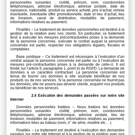
personnelles suivantes : civilité, prénom, nom, coordonnées
téléphoniques, adresse électronique, adresse postale, date de
naissance, nationalité, produit ou service acheté, prix d’achat, remise
éventuelle, éventuelle offre promotionnelle, date et lieu d’achat, lieu
de livraison, canal de distribution, modalités de paiement,
informations relatives au paiement.
Finalités – Le traitement de données personnelles est destiné à la
gestion de la relation avec nos clients. En particulier, ce traitement
tend à exécuter les mesures précontractuelles prises à la demande
de la personne concernée, exécuter le contrat auquel la personne
concernée est partie, respecter nos obligations légales, fiscales et
comptables.
Base juridique – Ce traitement est nécessaire à l’exécution d’un
contrat auquel la personne concernée est partie ou à l’exécution de
mesures pré-contractuelles prises à la demande de celle-ci. Il est
fondé sur l’article 6, paragraphe 1, point b) du RGPD. La demande de
données a un caractère contractuel. La personne concernée est
tenue de fournir ces données si elle souhaite bénéficier de nos
produits ou de nos services. Si la personne concernée ne fournit pas
les données, elle ne pourra pas devenir cliente, acquérir nos produits
ou bénéficier de nos services.
2.4 Exécution des demandes passées sur notre site
Internet
Données personnelles traitées – Nous traitons les données
personnelles suivantes : civilité, prénom, nom, coordonnées
téléphoniques, adresse électronique, adresse postale, lieu de
livraison, modalités de paiement, informations relatives au paiement,
informations liées au bateau (nom, n° de série, modèle etc… ).
Finalités – Le traitement est destiné à l’exécution des demandes
passées sur notre site Internet et à la gestion de la relation avec nos