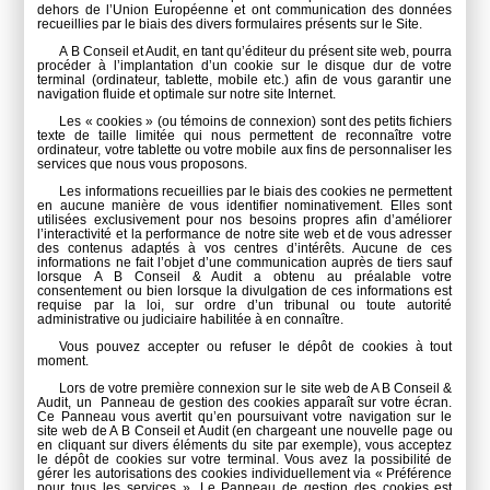
dehors de l’Union Européenne et ont communication des données
recueillies par le biais des divers formulaires présents sur le Site.
A B Conseil et Audit, en tant qu’éditeur du présent site web, pourra
procéder à l’implantation d’un cookie sur le disque dur de votre
terminal (ordinateur, tablette, mobile etc.) afin de vous garantir une
navigation fluide et optimale sur notre site Internet.
Les « cookies » (ou témoins de connexion) sont des petits fichiers
texte de taille limitée qui nous permettent de reconnaître votre
ordinateur, votre tablette ou votre mobile aux fins de personnaliser les
services que nous vous proposons.
Les informations recueillies par le biais des cookies ne permettent
en aucune manière de vous identifier nominativement. Elles sont
utilisées exclusivement pour nos besoins propres afin d’améliorer
l’interactivité et la performance de notre site web et de vous adresser
des contenus adaptés à vos centres d’intérêts. Aucune de ces
informations ne fait l’objet d’une communication auprès de tiers sauf
lorsque A B Conseil & Audit a obtenu au préalable votre
consentement ou bien lorsque la divulgation de ces informations est
requise par la loi, sur ordre d’un tribunal ou toute autorité
administrative ou judiciaire habilitée à en connaître.
Vous pouvez accepter ou refuser le dépôt de cookies à tout
moment.
Lors de votre première connexion sur le site web de
A B Conseil &
Audit
, un Panneau de gestion des cookies apparaît sur votre écran.
Ce Panneau vous avertit qu’en poursuivant votre navigation sur le
site web de
A B Conseil et Audit
(en chargeant une nouvelle page ou
en cliquant sur divers éléments du site par exemple), vous acceptez
le dépôt de cookies sur votre terminal. Vous avez la possibilité de
gérer les autorisations des cookies individuellement via « Préférence
pour tous les services ». Le Panneau de gestion des cookies est