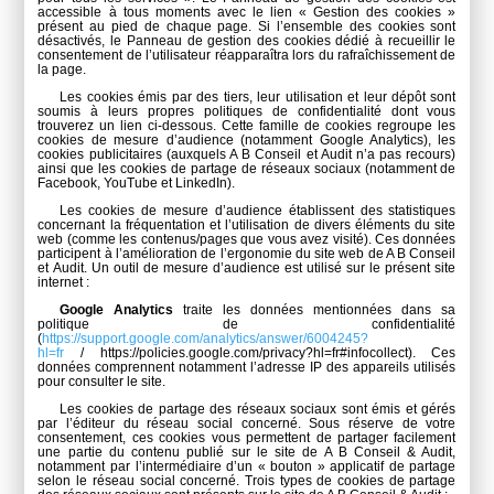
accessible à tous moments avec le lien « Gestion des cookies »
présent au pied de chaque page. Si l’ensemble des cookies sont
désactivés, le Panneau de gestion des cookies dédié à recueillir le
consentement de l’utilisateur réapparaîtra lors du rafraîchissement de
la page.
Les cookies émis par des tiers, leur utilisation et leur dépôt sont
soumis à leurs propres politiques de confidentialité dont vous
trouverez un lien ci-dessous. Cette famille de cookies regroupe les
cookies de mesure d’audience (notamment Google Analytics), les
cookies publicitaires (auxquels A B Conseil et Audit n’a pas recours)
ainsi que les cookies de partage de réseaux sociaux (notamment de
Facebook, YouTube et LinkedIn).
Les cookies de mesure d’audience établissent des statistiques
concernant la fréquentation et l’utilisation de divers éléments du site
web (comme les contenus/pages que vous avez visité). Ces données
participent à l’amélioration de l’ergonomie du site web de A B Conseil
et Audit. Un outil de mesure d’audience est utilisé sur le présent site
internet :
Google Analytics
traite les données mentionnées dans sa
politique de confidentialité
(
https://support.google.com/analytics/answer/6004245?
hl=fr
/ https://policies.google.com/privacy?hl=fr#infocollect). Ces
données comprennent notamment l’adresse IP des appareils utilisés
pour consulter le site.
Les cookies de partage des réseaux sociaux sont émis et gérés
par l’éditeur du réseau social concerné. Sous réserve de votre
consentement, ces cookies vous permettent de partager facilement
une partie du contenu publié sur le site de A B Conseil & Audit,
notamment par l’intermédiaire d’un « bouton » applicatif de partage
selon le réseau social concerné. Trois types de cookies de partage