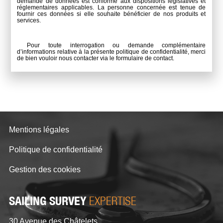
demande de données est conforme aux dispositions législatives et
réglementaires applicables. La personne concernée est tenue de
fournir ces données si elle souhaite bénéficier de nos produits et
services.
Pour toute interrogation ou demande complémentaire
d’informations relative à la présente politique de confidentialité, merci
de bien vouloir nous contacter via le formulaire de contact.
Mentions légales
Politique de confidentialité
Gestion des cookies
SAILING SURVEY
EXPERTISE
30 Avenue des Châtelets