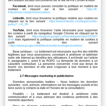
des réseaux sociaux sont présents sur le site de A B Conseil & Audit :
Facebook
, dont vous pouvez consulter la politique en matière de
cookies en cliquant sur le lien suivant :
https://fr-
fr.facebook.com/policies/cookies/
LinkedIn
, dont vous trouverez la politique relative aux cookies en
cliquant sur le lien suivant :
https://www.linkedin.com/legal/cookie-
policy?_l=fr_FR
YouTube
, dont vous trouverez l’aide nécessaire pour supprimer
les cookies à partir du navigateur Google Chrome en cliquant sur le
lien suivant :
https://support.google.com/youtube/answer/32050?
hl=fr
mais également la politique complète en matière de cookies à
partir du lien suivant
:
https://www.google.fr/intl/fr/policies/technologies/cookies/
Base juridique – Le traitement est nécessaire aux fins des intérêts
légitimes que nous poursuivons, consistant à améliorer et optimiser
notre site Internet au bénéfice des utilisateurs. Il est fondé sur l’article
6, paragraphe 1, point f) du RGPD. La demande de données a un
caractère contractuel. La personne concernée n’est pas tenue de
fournir ces données et elle peut s’opposer à tout moment à leur
traitement.
2.7 Messages marketing et publicitaires
Données personnelles traitées – Nous traitons les données
suivantes :
nom, prénom, informations sur les messages ouverts et les
liens suivis (y compris la date et l’horaire de la consultation).
Finalités – Le traitement est destiné à améliorer notre
communication et à vous adresser des contenus pertinents à des
moments opportuns.